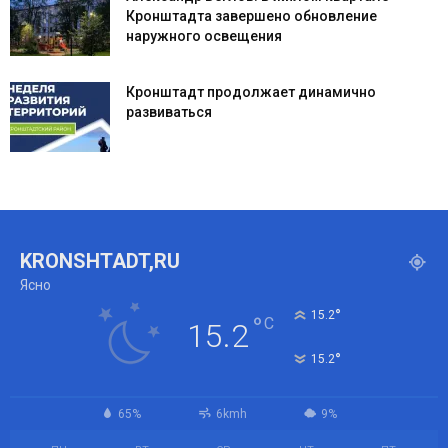
Кронштадта завершено обновление
наружного освещения
Кронштадт продолжает динамично
развиваться
KRONSHTADT,RU
Ясно
°
15.2
°
C
15.2
°
15.2
65%
6kmh
9%