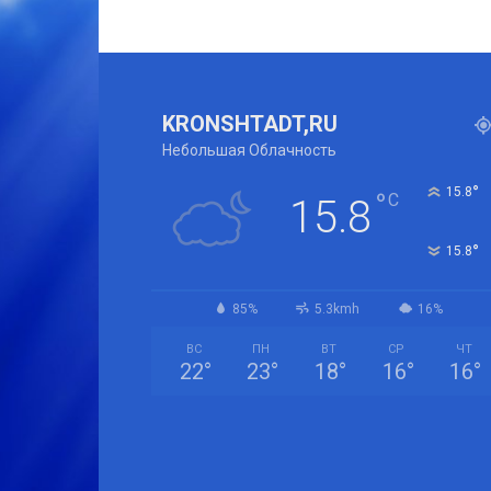
KRONSHTADT,RU
Небольшая Облачность
°
15.8
°
C
15.8
°
15.8
85%
5.3kmh
16%
ВС
ПН
ВТ
СР
ЧТ
22
°
23
°
18
°
16
°
16
°