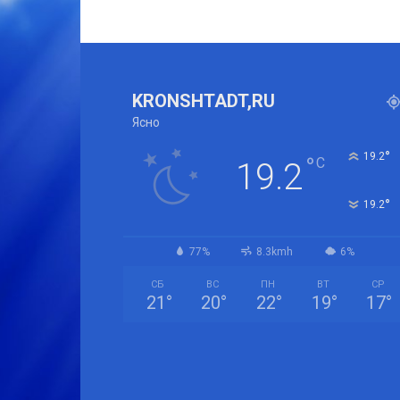
KRONSHTADT,RU
Ясно
°
19.2
°
C
19.2
°
19.2
77%
8.3kmh
6%
СБ
ВС
ПН
ВТ
СР
21
°
20
°
22
°
19
°
17
°