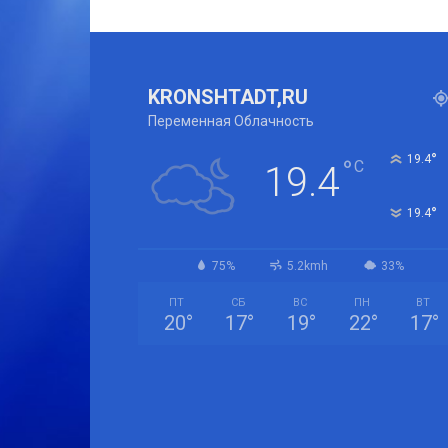
KRONSHTADT,RU
Переменная Облачность
°
19.4
°
C
19.4
°
19.4
75%
5.2kmh
33%
ПТ
СБ
ВС
ПН
ВТ
20
°
17
°
19
°
22
°
17
°