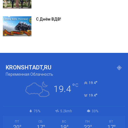
С Днём ВДВ!
KRONSHTADT,RU
Переменная Облачность
°
19.4
°
C
19.4
°
19.4
75%
5.2kmh
33%
ПТ
СБ
ВС
ПН
ВТ
20
°
17
°
19
°
22
°
17
°