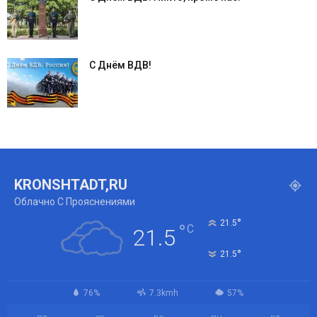
С Днём ВДВ!
KRONSHTADT,RU
Облачно С Прояснениями
°
21.5
°
C
21.5
°
21.5
76%
7.3kmh
57%