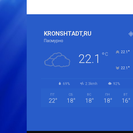
KRONSHTADT,RU
Пасмурно
°
22.1
°
C
22.1
°
22.1
69%
2.3kmh
92%
ПТ
СБ
ВС
ПН
ВТ
22
°
18
°
18
°
18
°
16
°