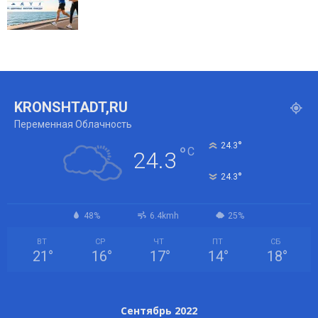
KRONSHTADT,RU
Переменная Облачность
°
24.3
°
C
24.3
°
24.3
48%
6.4kmh
25%
ВТ
СР
ЧТ
ПТ
СБ
21
°
16
°
17
°
14
°
18
°
Сентябрь 2022