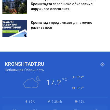
Кронштадта завершено обновление
наружного освещения
Кронштадт продолжает динамично
развиваться
KRONSHTADT,RU
Небольшая Облачность
°
17.2
°
C
17.2
°
17.2
65%
7.2kmh
12%