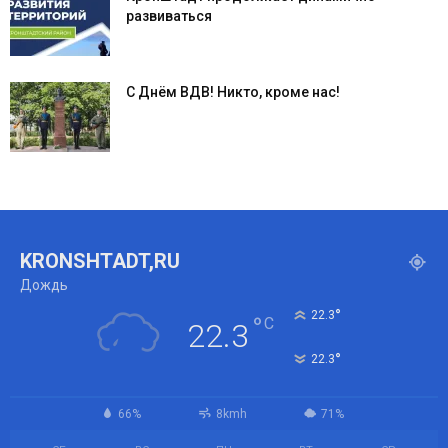
развиваться
С Днём ВДВ! Никто, кроме нас!
KRONSHTADT,RU
Дождь
°
22.3
°
C
22.3
°
22.3
66%
8kmh
71%