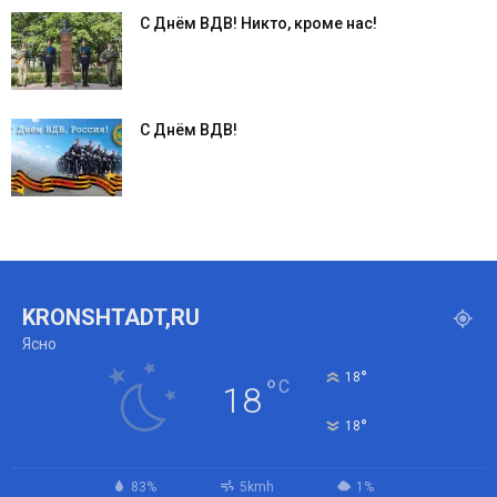
С Днём ВДВ! Никто, кроме нас!
С Днём ВДВ!
KRONSHTADT,RU
Ясно
°
18
°
C
18
°
18
83%
5kmh
1%