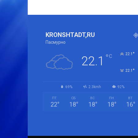
KRONSHTADT,RU
Пасмурно
°
22.1
°
C
22.1
°
22.1
69%
2.3kmh
92%
ПТ
СБ
ВС
ПН
ВТ
22
°
18
°
18
°
18
°
16
°