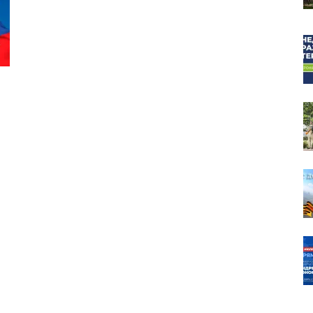
собор