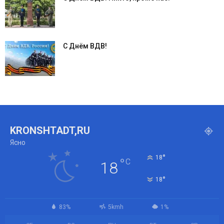
С Днём ВДВ!
KRONSHTADT,RU
Ясно
°
18
°
C
18
°
18
83%
5kmh
1%