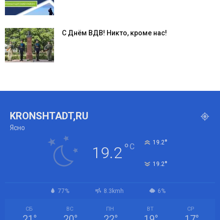
С Днём ВДВ! Никто, кроме нас!
KRONSHTADT,RU
Ясно
°
19.2
°
C
19.2
°
19.2
77%
8.3kmh
6%
СБ
ВС
ПН
ВТ
СР
21
°
20
°
22
°
19
°
17
°