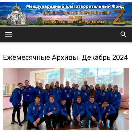
Кронштадтский
Ежемесячные Архивы: Декабрь 2024
Морской
собор