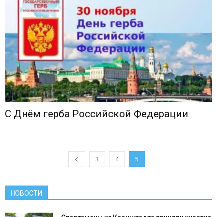
С Днём герба Российской Федерации
3
4
5
НОВОСТИ