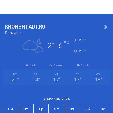
KRONSHTADT,RU
Пасмурно
°
21.6
°
C
21.6
°
21.6
59%
7.7kmh
100%
ВТ
СР
ЧТ
ПТ
СБ
21
°
14
°
17
°
17
°
18
°
Декабрь 2024
Пн
Вт
Ср
Чт
Пт
Сб
Вс