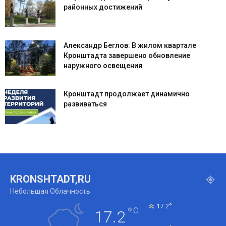
районных достижений
Александр Беглов: В жилом квартале
Кронштадта завершено обновление
наружного освещения
Кронштадт продолжает динамично
развиваться
KRONSHTADT,RU
Небольшая Облачность
°
17.2
°
C
17.2