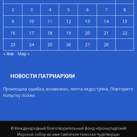
2
3
4
5
6
7
8
9
10
11
12
13
14
15
16
17
18
19
20
21
22
23
24
25
26
27
28
« Янв
Мар »
НОВОСТИ ПАТРИАРХИИ
Произошла ошибка; возможно, лента недоступна. Повторите
попытку позже.
© Международный благотворительный фонд «Кронштадтский
Морской собор во имя Святителя Николая Чудотворца»