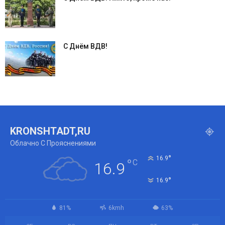
С Днём ВДВ!
KRONSHTADT,RU
Облачно С Прояснениями
°
16.9
°
C
16.9
°
16.9
81%
6kmh
63%