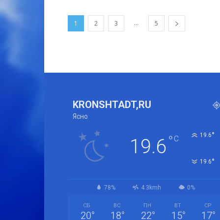
...
1
2
3
5
KRONSHTADT,RU
Ясно
°
19.6
°
C
19.6
°
19.6
78%
4.3kmh
0%
СБ
ВС
ПН
ВТ
СР
20
°
18
°
22
°
15
°
17
°