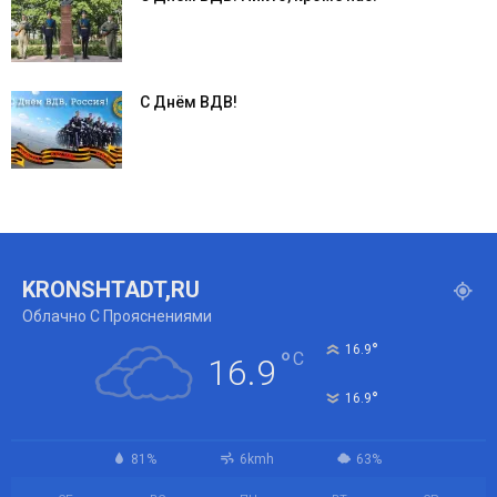
С Днём ВДВ!
KRONSHTADT,RU
Облачно С Прояснениями
°
16.9
°
C
16.9
°
16.9
81%
6kmh
63%