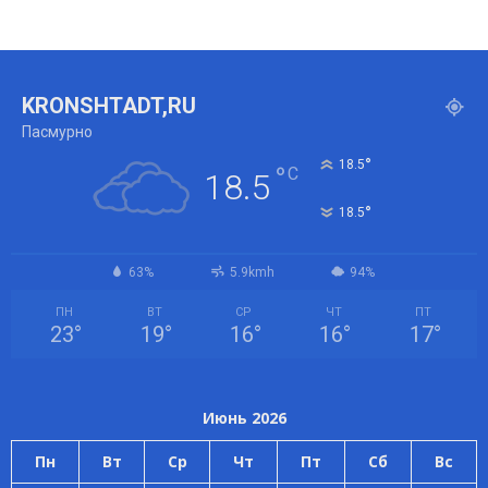
KRONSHTADT,RU
Пасмурно
°
18.5
°
C
18.5
°
18.5
63%
5.9kmh
94%
ПН
ВТ
СР
ЧТ
ПТ
23
°
19
°
16
°
16
°
17
°
Июнь 2026
Пн
Вт
Ср
Чт
Пт
Сб
Вс