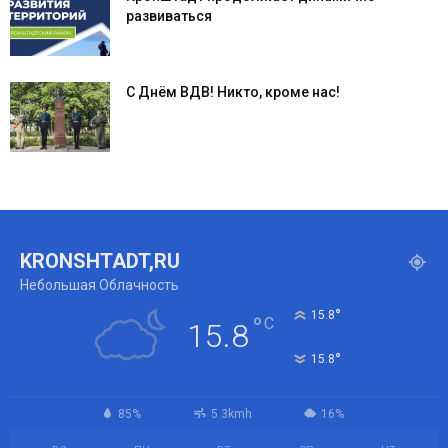
развиваться
С Днём ВДВ! Никто, кроме нас!
KRONSHTADT,RU
Небольшая Облачность
°
15.8
°
C
15.8
°
15.8
85%
5.3kmh
16%