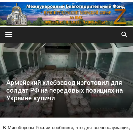
Кронштадтский
Морской
Армейский хлебзавод изготовил для
солдат РФ на передовых позициях на
собор
Украине куличи
В Минобороны России сообщили, что для военнослужащих,