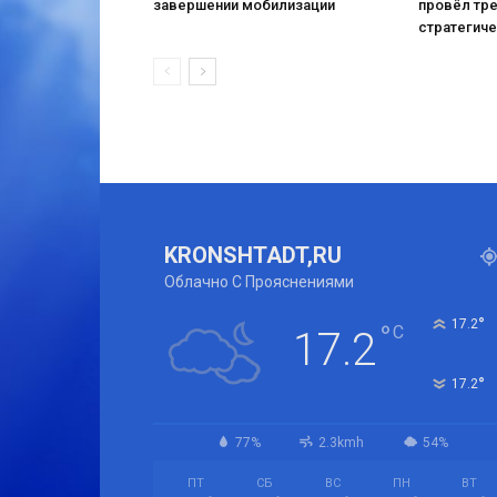
завершении мобилизации
провёл тр
стратегич
KRONSHTADT,RU
Облачно С Прояснениями
°
17.2
°
C
17.2
°
17.2
77%
2.3kmh
54%
ПТ
СБ
ВС
ПН
ВТ