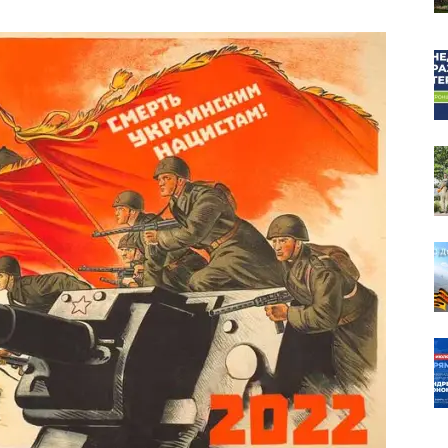
собор