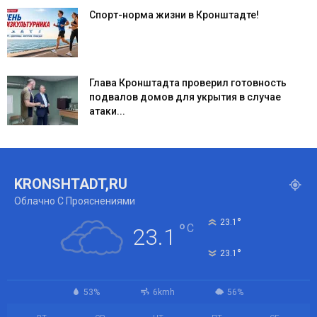
Спорт-норма жизни в Кронштадте!
Глава Кронштадта проверил готовность
подвалов домов для укрытия в случае
атаки...
KRONSHTADT,RU
Облачно С Прояснениями
°
23.1
°
C
23.1
°
23.1
53%
6kmh
56%