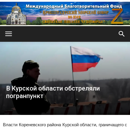
Кронштадтский
Морской
В Курской области обстреляли
собор
погранпункт
Власти Кореневского района Курской области, граничащего с