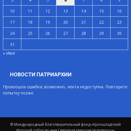
10
11
12
13
14
15
16
17
18
19
20
21
22
23
24
25
26
27
28
29
30
31
« Июл
НОВОСТИ ПАТРИАРХИИ
Произошла ошибка; возможно, лента недоступна. Повторите
попытку позже.
© Международный благотворительный фонд «Кронштадтский
Морской собор во имя Святителя Николая Чудотворца»