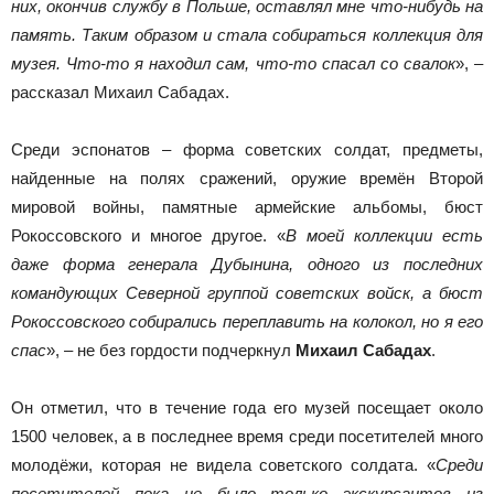
них, окончив службу в Польше, оставлял мне что-нибудь на
память. Таким образом и стала собираться коллекция для
музея. Что-то я находил сам, что-то спасал со свалок
», –
рассказал Михаил Сабадах.
Среди эспонатов – форма советских солдат, предметы,
найденные на полях сражений, оружие времён Второй
мировой войны, памятные армейские альбомы, бюст
Рокоссовского и многое другое. «
В моей коллекции есть
даже форма генерала Дубынина, одного из последних
командующих Северной группой советских войск, а бюст
Рокоссовского собирались переплавить на колокол, но я его
спас
», – не без гордости подчеркнул
Михаил Сабадах
.
Он отметил, что в течение года его музей посещает около
1500 человек, а в последнее время среди посетителей много
молодёжи, которая не видела советского солдата. «
Среди
посетителей пока не было только экскурсантов из