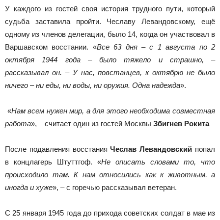
У каждого из гостей своя история трудного пути, который
судьба заставила пройти. Чеславу Левандовскому, ещё
одному из членов делегации, было 14, когда он участвовал в
Варшавском восстании. «
Все 63 дня – с 1 августа по 2
октября 1944 года – было тяжело и страшно, –
рассказывал он. – У нас, повстанцев, к октябрю не было
ничего – ни еды, ни воды, ни оружия. Одна надежда
».
«
Нам всем нужен мир, а для этого необходима совместная
работа
», – считает один из гостей Москвы
Збигнев Рокита
После подавления восстания
Чеслав Левандовский
попал
в конц­лагерь Штуттгоф. «
Не описать словами то, что
происходило там. К нам относились как к животным, а
иногда и хуже
», – с горечью рассказывал ветеран.
С 25 января 1945 года до прихода советских солдат в мае из