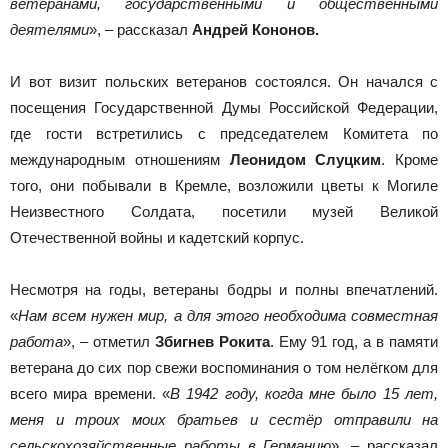
ветеранами, государственными и общественными
деятелями
», – рассказал
Андрей Кононов.
И вот визит польских ветеранов состоялся. Он начался с
посещения Государственной Думы Российской Федерации,
где гости встретились с председателем Комитета по
международным отношениям
Леонидом Слуцким
. Кроме
того, они побывали в Кремле, возложили цветы к Могиле
Неизвестного Солдата, посетили музей Великой
Отечественной войны и кадетский корпус.
Несмотря на годы, ветераны бодры и полны впечатлений.
«
Нам всем нужен мир, а для этого необходима совместная
работа
», – отметил
Збигнев Рокита
. Ему 91 год, а в памяти
ветерана до сих пор свежи воспоминания о том нелёгком для
всего мира времени. «
В 1942 году, когда мне было 15 лет,
меня и троих моих братьев и сестёр отправили на
сельскохозяйственные работы в Германию
», – рассказал