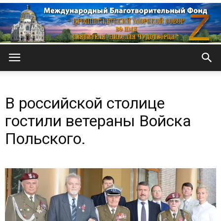
Кронштадтский
В российской столице
Морской
гостили ветераны Войска
Польского.
собор