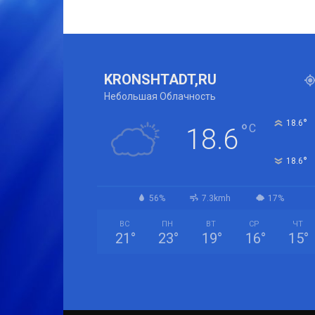
KRONSHTADT,RU
Небольшая Облачность
°
18.6
°
C
18.6
°
18.6
56%
7.3kmh
17%
ВС
ПН
ВТ
СР
ЧТ
21
°
23
°
19
°
16
°
15
°