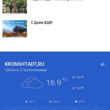
С Днём ВДВ!
KRONSHTADT,RU
Облачно С Прояснениями
°
16.9
°
C
16.9
°
16.9
81%
6kmh
63%