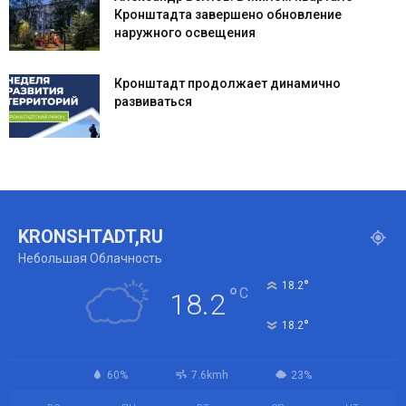
Кронштадта завершено обновление
наружного освещения
Кронштадт продолжает динамично
развиваться
KRONSHTADT,RU
Небольшая Облачность
°
18.2
°
C
18.2
°
18.2
60%
7.6kmh
23%