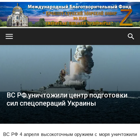
Кронштадтский
Морской
ВС РФ уничтожили центр подготовки
собор
сил спецопераций Украины
ВС РФ 4 апреля высокоточным оружием с моря уничтожили