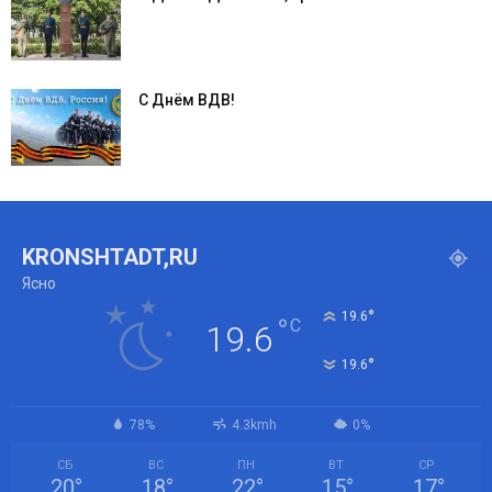
С Днём ВДВ!
KRONSHTADT,RU
Ясно
°
19.6
°
C
19.6
°
19.6
78%
4.3kmh
0%
СБ
ВС
ПН
ВТ
СР
20
°
18
°
22
°
15
°
17
°