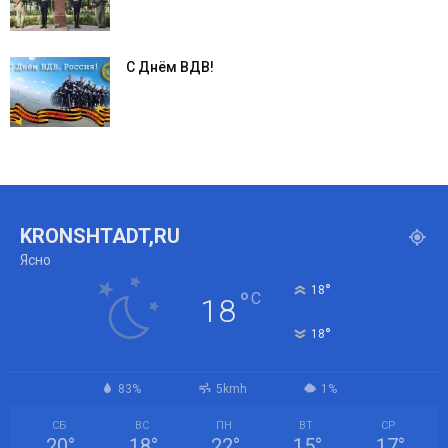
С Днём ВДВ!
KRONSHTADT,RU
Ясно
°
18
°
C
18
°
18
83%
5kmh
1%
СБ
ВС
ПН
ВТ
СР
20
°
18
°
22
°
15
°
17
°