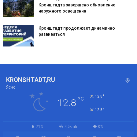
Кронштадта завершено обновление
наружного освещения
Кронштадт продолжает динамично
развиваться
KRONSHTADT,RU
Ясно
°
12.8
°
C
12.8
°
12.8
71%
4.5kmh
0%