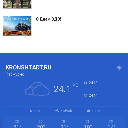
С Днём ВДВ!
KRONSHTADT,RU
Пасмурно
°
24.1
°
C
24.1
°
24.1
55%
7.3kmh
100%
СБ
ВС
ПН
ВТ
СР
21
°
20
°
21
°
19
°
14
°