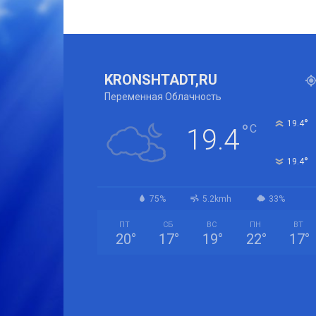
KRONSHTADT,RU
Переменная Облачность
°
19.4
°
C
19.4
°
19.4
75%
5.2kmh
33%
ПТ
СБ
ВС
ПН
ВТ
20
°
17
°
19
°
22
°
17
°