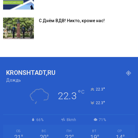
С Днём ВДВ! Никто, кроме нас!
KRONSHTADT,RU
Дождь
°
22.3
°
C
22.3
°
22.3
66%
8kmh
71%
СБ
ВС
ПН
ВТ
СР
21
°
20
°
22
°
19
°
14
°