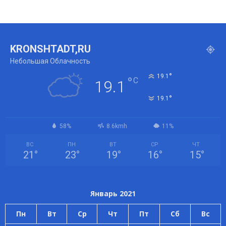
KRONSHTADT,RU
Небольшая Облачность
°
19.1
°
C
19.1
°
19.1
58%
8.6kmh
11%
ВС
ПН
ВТ
СР
ЧТ
21
°
23
°
19
°
16
°
15
°
Январь 2021
Пн
Вт
Ср
Чт
Пт
Сб
Вс