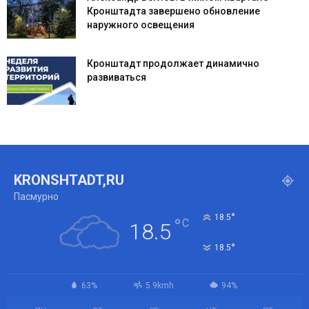
Кронштадта завершено обновление
наружного освещения
Кронштадт продолжает динамично
развиваться
KRONSHTADT,RU
Пасмурно
°
18.5
°
C
18.5
°
18.5
63%
5.9kmh
94%