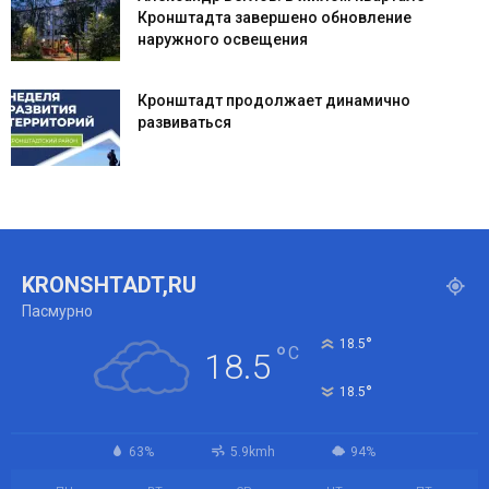
Кронштадта завершено обновление
наружного освещения
Кронштадт продолжает динамично
развиваться
KRONSHTADT,RU
Пасмурно
°
18.5
°
C
18.5
°
18.5
63%
5.9kmh
94%