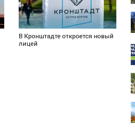
В Кронштадте откроется новый
собор
лицей