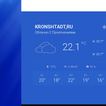
KRONSHTADT,RU
Облачно С Прояснениями
°
22.1
°
C
22.1
°
22.1
70%
6.3kmh
81%
СБ
ВС
ПН
ВТ
СР
20
°
18
°
22
°
19
°
16
°