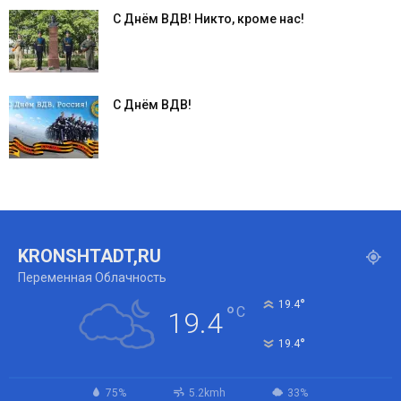
С Днём ВДВ! Никто, кроме нас!
С Днём ВДВ!
KRONSHTADT,RU
Переменная Облачность
°
19.4
°
C
19.4
°
19.4
75%
5.2kmh
33%