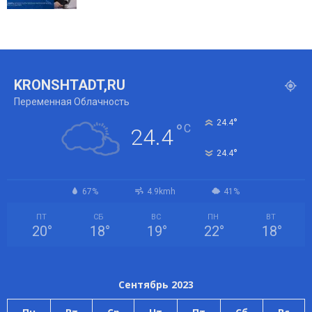
KRONSHTADT,RU
Переменная Облачность
°
24.4
°
C
24.4
°
24.4
67%
4.9kmh
41%
ПТ
СБ
ВС
ПН
ВТ
20
°
18
°
19
°
22
°
18
°
Сентябрь 2023