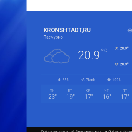
KRONSHTADT,RU
Пасмурно
°
20.9
°
C
20.9
°
20.9
65%
7kmh
100%
ПН
ВТ
СР
ЧТ
ПТ
23
°
19
°
17
°
16
°
17
°
© Международный благотворительный фонд «Крон