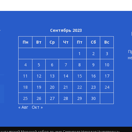
Сентябрь 2023
Пн
Вт
Ср
Чт
Пт
Сб
Вс
П
1
2
3
н
4
5
6
7
8
9
10
11
12
13
14
15
16
17
18
19
20
21
22
23
24
25
26
27
28
29
30
« Авг
Окт »
штадтский Морской собор во имя Святителя Николая Чудотворца»