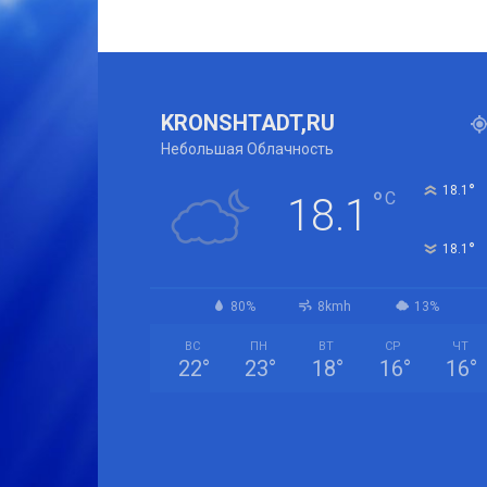
KRONSHTADT,RU
Небольшая Облачность
°
18.1
°
C
18.1
°
18.1
80%
8kmh
13%
ВС
ПН
ВТ
СР
ЧТ
22
°
23
°
18
°
16
°
16
°