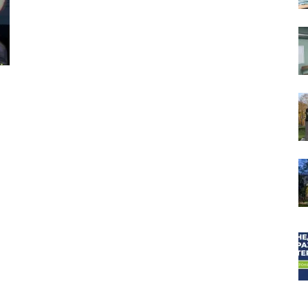
собор