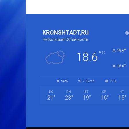
KRONSHTADT,RU
Небольшая Облачность
°
18.6
°
C
18.6
°
18.6
56%
7.3kmh
17%
ВС
ПН
ВТ
СР
ЧТ
21
°
23
°
19
°
16
°
15
°