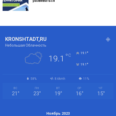
развиваться
KRONSHTADT,RU
Небольшая Облачность
°
19.1
°
C
19.1
°
19.1
58%
8.6kmh
11%
ВС
ПН
ВТ
СР
ЧТ
21
°
23
°
19
°
16
°
15
°
Ноябрь 2023