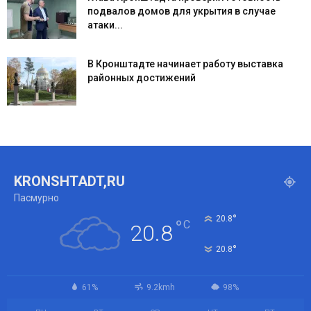
подвалов домов для укрытия в случае
атаки...
В Кронштадте начинает работу выставка
районных достижений
KRONSHTADT,RU
Пасмурно
°
20.8
°
C
20.8
°
20.8
61%
9.2kmh
98%