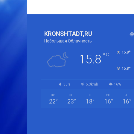
KRONSHTADT,RU
Небольшая Облачность
°
15.8
°
C
15.8
°
15.8
85%
5.3kmh
16%
ВС
ПН
ВТ
СР
ЧТ
22
°
23
°
18
°
16
°
16
°