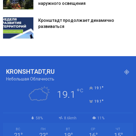
наружного освещения
Кронштадт продолжает динамично
развиваться
KRONSHTADT,RU
Небольшая Облачность
°
19.1
°
C
19.1
°
19.1
58%
8.6kmh
11%
ВС
ПН
ВТ
СР
ЧТ
21
°
23
°
19
°
16
°
15
°