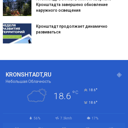
Кронштадта завершено обновление
наружного освещения
Кронштадт продолжает динамично
развиваться
KRONSHTADT,RU
Небольшая Облачность
°
18.6
°
C
18.6
°
18.6
56%
7.3kmh
17%