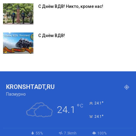
С Днём ВДВ! Никто, кроме нас!
С Днём ВДВ!
KRONSHTADT,RU
Пасмурно
°
24.1
°
C
24.1
°
24.1
55%
7.3kmh
100%